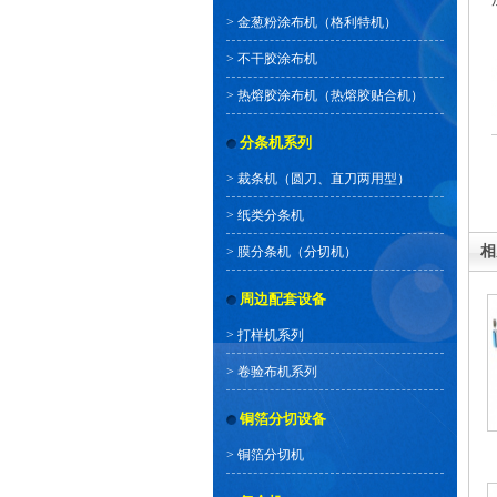
>
金葱粉涂布机（格利特机）
>
不干胶涂布机
>
热熔胶涂布机（热熔胶贴合机）
分条机系列
>
裁条机（圆刀、直刀两用型）
>
纸类分条机
相
>
膜分条机（分切机）
周边配套设备
>
打样机系列
>
卷验布机系列
铜箔分切设备
>
铜箔分切机