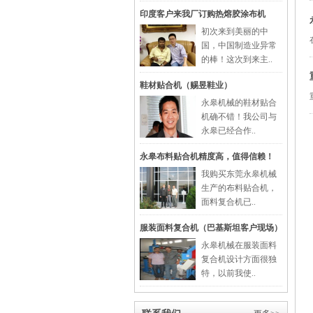
印度客户来我厂订购热熔胶涂布机
初次来到美丽的中
国，中国制造业异常
的棒！这次到来主..
鞋材贴合机（赐昱鞋业）
永皋机械的鞋材贴合
机确不错！我公司与
永皋已经合作..
永皋布料贴合机精度高，值得信赖！
我购买东莞永皋机械
生产的布料贴合机，
面料复合机已..
服装面料复合机（巴基斯坦客户现场）
永皋机械在服装面料
复合机设计方面很独
特，以前我使..