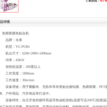
07
订购热线：
品详情
热熔胶膜热贴合机
品牌：永皋
机型：YG-PUR4
机台尺寸：6200×2800×2400mm
功率：45KW
加热轮温度：200度以上
工作宽度：1800mm
工作速度：30m/min
设备用途：用于聚酯布、无纺布等布类贴合镀铝膜、热熔胶膜、PET
饰、户外用品、汽车饰品等行业中。
设备特性：自主开发的循环高温导热油机加热(温度可达200℃)轮面
加工的产品平整，更加牢固。采用自动对边放料，磁粉制动器，自动对边