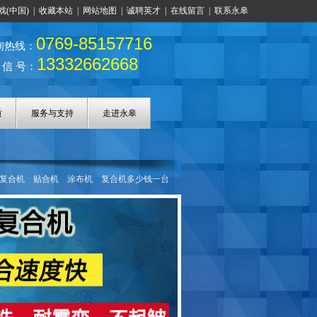
戏(中国)
|
收藏本站
|
网站地图
|
诚聘英才
|
在线留言
|
联系永皋
0769-85157716
询热线：
13332662668
 信 号：
质
服务与支持
走进永皋
复合机
贴合机
涂布机
复合机多少钱一台