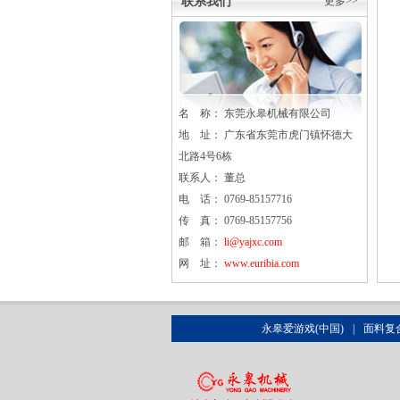
联系我们
更多>>
名 称： 东莞
永皋
机械有限公司
地 址： 广东省东莞市虎门镇怀德大
北路4号6栋
联系人： 董总
电 话： 0769-85157716
传 真： 0769-85157756
邮 箱：
li@yajxc.com
网 址：
www.euribia.com
永皋爱游戏(中国)
|
面料复