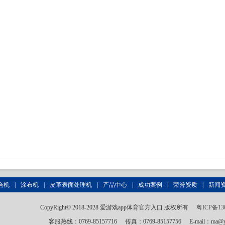
合机
|
涂布机
|
皮革表面处理机
|
产品中心
|
成功案例
|
荣誉资质
|
新闻
CopyRight© 2018-2028 爱游戏app体育官方入口 版权所有
粤ICP备13
客服热线：0769-85157716
传真：0769-85157756
E-mail：ma@y