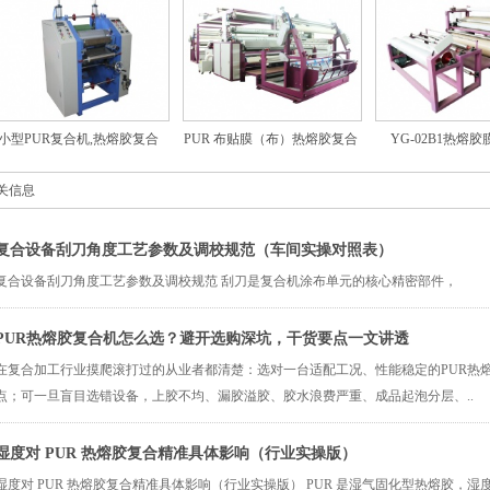
小型PUR复合机,热熔胶复合
PUR 布贴膜（布）热熔胶复合
YG-02B1热熔
机..
机..
关信息
复合设备刮刀角度工艺参数及调校规范（车间实操对照表）
​复合设备刮刀角度工艺参数及调校规范 刮刀是复合机涂布单元的核心精密部件，
PUR热熔胶复合机怎么选？避开选购深坑，干货要点一文讲透
在复合加工行业摸爬滚打过的从业者都清楚：选对一台适配工况、性能稳定的PUR热
点；可一旦盲目选错设备，上胶不均、漏胶溢胶、胶水浪费严重、成品起泡分层、..
湿度对 PUR 热熔胶复合精准具体影响（行业实操版）
湿度对 PUR 热熔胶复合精准具体影响（行业实操版） PUR 是湿气固化型热熔胶，