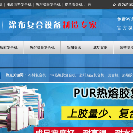
机
|
服装面料复合机
|
热溶胶膜复合机
|
皮革表处机
厂家
设为爱游
免费咨
官 方 微
热熔胶复合机
热熔胶膜复合机
新闻资讯
成功案例
荣誉资
热点关键词
：
布料复合机
pur热熔胶复合机
超纤贴皮复合机
复合机
热熔胶
热熔胶涂布机
热熔胶膜复合机