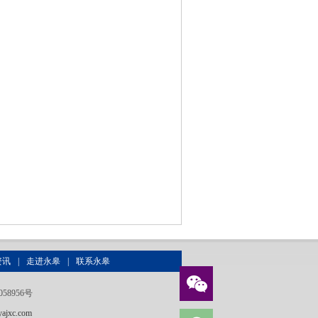
资讯
|
走进永皋
|
联系永皋
058956号
ajxc.com