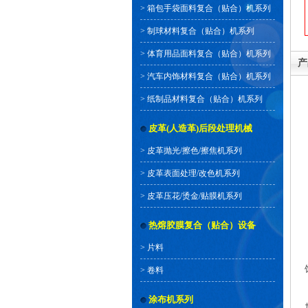
>
箱包手袋面料复合（贴合）机系列
>
制球材料复合（贴合）机系列
>
体育用品面料复合（贴合）机系列
产
>
汽车内饰材料复合（贴合）机系列
>
纸制品材料复合（贴合）机系列
皮革(人造革)后段处理机械
>
皮革抛光/擦色/擦焦机系列
>
皮革表面处理/改色机系列
>
皮革压花/烫金/贴膜机系列
热熔胶膜复合（贴合）设备
>
片料
>
卷料
涂布机系列