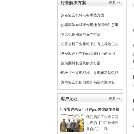
行业解决方案
更多>>
·
涂布复合机特点有哪些方面
·
热熔胶涂布机操作场地有哪些注意事
项
·
复合机使用后的保养方法
·
在复合机工业领域中占有主导地位的
干式复合机
·
皮革改色机在数码印花行业的应用
·
服装面料复合机解决方案
·
电子行业导电泡棉、导电布新型热贴
复合
·
海绵复合机如何做到高要求海绵复
合？
客户见证
更多>>
印度客户来我厂订购pur热熔胶复合机
我们购买了永皋公司
生产的【PUR热熔胶
复合机】。我..