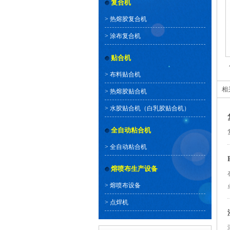
复合机
>
热熔胶复合机
>
涂布复合机
贴合机
>
布料贴合机
相
>
热熔胶贴合机
>
水胶贴合机（白乳胶贴合机）
全自动粘合机
>
全自动粘合机
熔喷布生产设备
>
熔喷布设备
>
点焊机