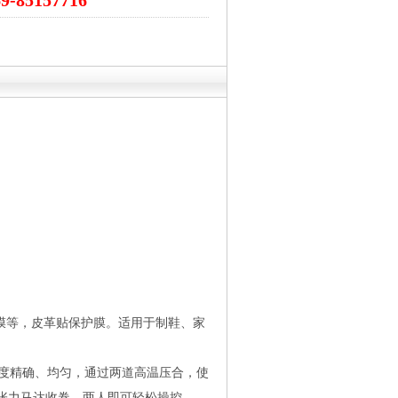
69-85157716
膜等，皮革贴保护膜。适用于制鞋、家
温度精确、均匀，通过两道高温压合，使
张力马达收卷。两人即可轻松操控。