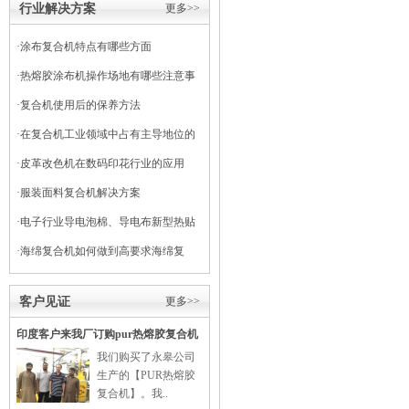
行业解决方案
更多>>
·
涂布复合机特点有哪些方面
·
热熔胶涂布机操作场地有哪些注意事
项
·
复合机使用后的保养方法
·
在复合机工业领域中占有主导地位的
干式复合机
·
皮革改色机在数码印花行业的应用
·
服装面料复合机解决方案
·
电子行业导电泡棉、导电布新型热贴
复合
·
海绵复合机如何做到高要求海绵复
合？
客户见证
更多>>
印度客户来我厂订购pur热熔胶复合机
我们购买了永皋公司
生产的【PUR热熔胶
复合机】。我..