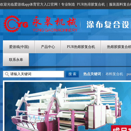
欢迎光临爱游戏app体育官方入口官网！专业制造
PUR热溶胶复合机
|
服装面料复合
爱游戏(中国)
产品中心
PUR热熔胶复合机
热熔胶膜复合
联系永皋
热点关键词
：
布料复合机
p
热熔胶涂布机
热熔胶膜复合