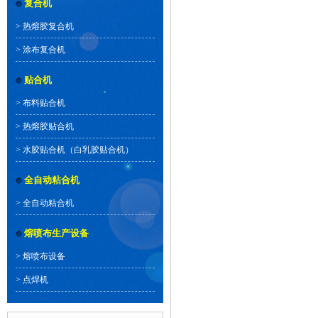
复合机
>
热熔胶复合机
>
涂布复合机
贴合机
>
布料贴合机
>
热熔胶贴合机
>
水胶贴合机（白乳胶贴合机）
全自动粘合机
>
全自动粘合机
熔喷布生产设备
>
熔喷布设备
>
点焊机