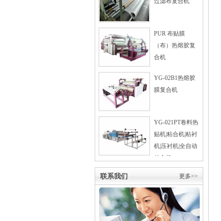
过滤布复合机
PUR 布贴膜
（布）热熔胶复
合机
YG-02B1热熔胶
膜复合机
YG-021PT卷料热
贴机|粘合机|粘衬
机|压衬机|全自动
粘合机
联系我们
更多>>