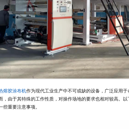
热熔胶涂布机
作为现代工业生产中不可或缺的设备，广泛应用于
而，由于其特殊的工作性质，对操作场地的要求也相对较高。以
一些重要注意事项。