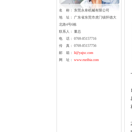
名 称： 东莞
永皋
机械有限公司
地 址： 广东省东莞市虎门镇怀德大
北路4号6栋
联系人： 董总
电 话： 0769-85157716
传 真： 0769-85157756
邮 箱：
li@yajxc.com
网 址：
www.euribia.com