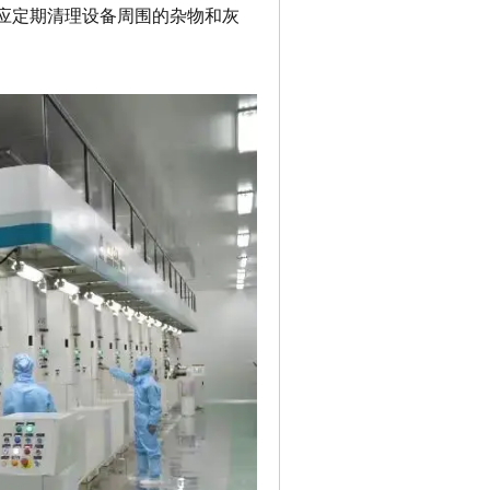
应定期清理设备周围的杂物和灰