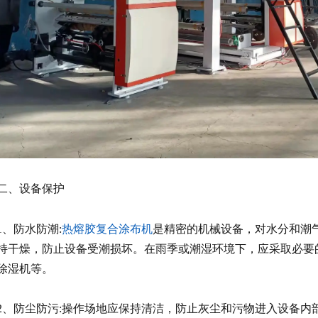
二、设备保护
1、防水防潮:
热熔胶复合涂布机
是精密的机械设备，对水分和潮
持干燥，防止设备受潮损坏。在雨季或潮湿环境下，应采取必要
除湿机等。
2、防尘防污:操作场地应保持清洁，防止灰尘和污物进入设备内