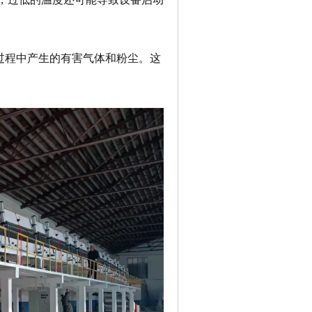
过程中产生的有害气体和粉尘。这