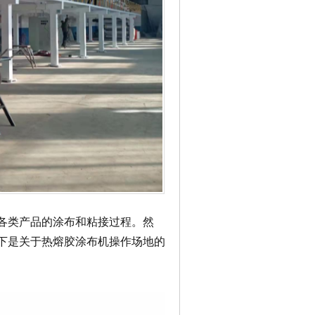
各类产品的涂布和粘接过程。然
下是关于热熔胶涂布机操作场地的