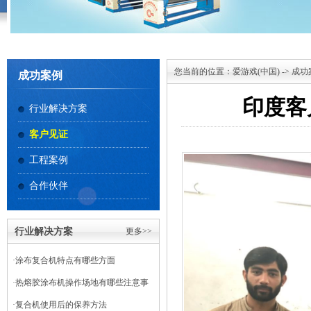
您当前的位置：
爱游戏(中国)
->
成功
成功案例
印度客
行业解决方案
客户见证
工程案例
合作伙伴
行业解决方案
更多>>
·
涂布复合机特点有哪些方面
·
热熔胶涂布机操作场地有哪些注意事
项
·
复合机使用后的保养方法