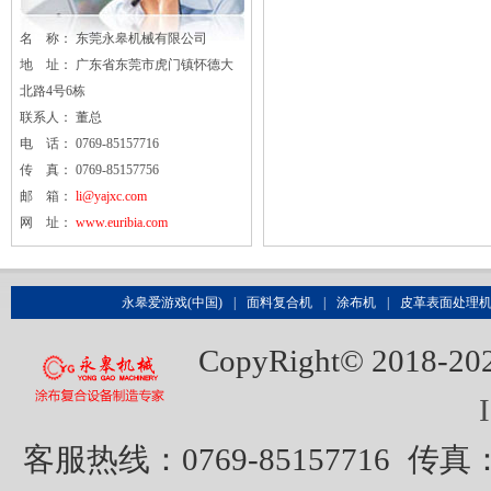
名 称： 东莞
永皋
机械有限公司
地 址： 广东省东莞市虎门镇怀德大
北路4号6栋
联系人： 董总
电 话： 0769-85157716
传 真： 0769-85157756
邮 箱：
li@yajxc.com
网 址：
www.euribia.com
永皋爱游戏(中国)
|
面料复合机
|
涂布机
|
皮革表面处理
CopyRight© 201
客服热线：0769-85157716
传真：0