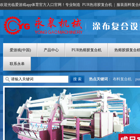
欢迎光临爱游戏app体育官方入口官网！专业制造
PUR热溶胶复合机
|
服装面料复合
爱游戏(中国)
产品中心
PUR热熔胶复合机
热熔胶膜复合
联系永皋
热点关键词
：
布料复合机
p
热熔胶涂布机
热熔胶膜复合