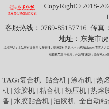
CopyRight© 201
客服热线：0769-85157716
传真：0
地址：东莞市虎
版权声明：本站所有设备图片及资料，视频素材信息均均为爱游戏app体育官方
在授权范围内使用，并注明“来源：爱游戏ap
TAG:
复合机
|
贴合机
|
涂布机
|
热
机
|
涂胶机
|
粘合机
|
热压机
|
热熔
备
|
水胶贴合机
|
油胶机
|
全自动粘