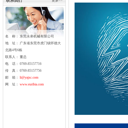
联系我们
更多>>
名 称： 东莞
永皋
机械有限公司
地 址： 广东省东莞市虎门镇怀德大
北路4号6栋
联系人： 董总
电 话： 0769-85157716
传 真： 0769-85157756
邮 箱：
li@yajxc.com
网 址：
www.euribia.com