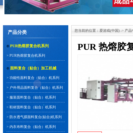
您当前的位置：
爱游戏(中国)
->
产品
产品分类
PUR 热熔胶
PUR热熔胶复合机系列
>
PUR热熔胶复合机系列
面料复合（贴合）加工机械
>
功能性面料复合（贴合）机系列
>
户外用品面料复合（贴合）机系列
>
服装面料复合（贴合）机系列
>
鞋材面料复合（贴合）机系列
>
防水透气膜面料复合(贴合)机系列
>
内衣布料复合（贴合）机系列