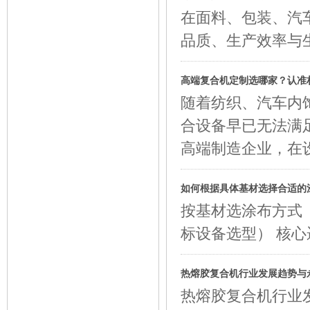
在面料、包装、汽
品质、生产效率与
高端复合机定制选哪家？认准
随着纺织、汽车内
合设备早已无法满
高端制造企业，在
如何根据具体基材选择合适的
按基材选涂布方式（
标设备选型） 核心
热熔胶复合机行业发展趋势与
热熔胶复合机行业