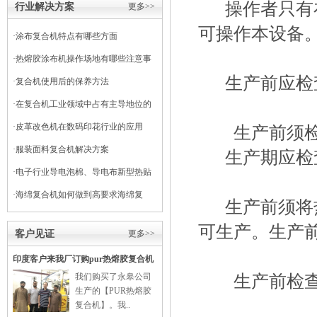
操作者只有在
行业解决方案
更多>>
可操作本设备
·
涂布复合机特点有哪些方面
·
热熔胶涂布机操作场地有哪些注意事
生产前应检查
项
·
复合机使用后的保养方法
·
在复合机工业领域中占有主导地位的
干式复合机
·
皮革改色机在数码印花行业的应用
生产前须检查
·
服装面料复合机解决方案
生产期应检查
·
电子行业导电泡棉、导电布新型热贴
复合
·
海绵复合机如何做到高要求海绵复
生产前须将热
合？
可生产。生产
客户见证
更多>>
印度客户来我厂订购pur热熔胶复合机
生产前检查各
我们购买了永皋公司
生产的【PUR热熔胶
复合机】。我..