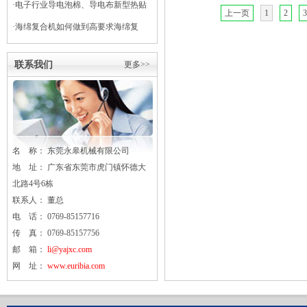
·
电子行业导电泡棉、导电布新型热贴
上一页
1
2
3
复合
·
海绵复合机如何做到高要求海绵复
合？
联系我们
更多>>
名 称： 东莞
永皋
机械有限公司
地 址： 广东省东莞市虎门镇怀德大
北路4号6栋
联系人： 董总
电 话： 0769-85157716
传 真： 0769-85157756
邮 箱：
li@yajxc.com
网 址：
www.euribia.com