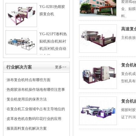
爱游戏a
YG-02B1热熔胶
金、贴膜
膜复合机
料..
高速复
YG-021PT卷料热
主机收放
贴机|粘合机|粘衬
机|压衬机|全自动
粘合机
复合机
行业解决方案
更多>>
复合机成
·
涂布复合机特点有哪些方面
型机具有
·
热熔胶涂布机操作场地有哪些注意事
项
·
复合机使用后的保养方法
复合机
·
在复合机工业领域中占有主导地位的
熔胶时胶
证了PU
干式复合机
·
皮革改色机在数码印花行业的应用
·
服装面料复合机解决方案