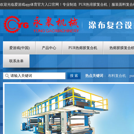
欢迎光临爱游戏app体育官方入口官网！专业制造
PUR热溶胶复合机
|
服装面料复合
爱游戏(中国)
产品中心
PUR热熔胶复合机
热熔胶膜复合
联系永皋
热点关键词
：
布料复合机
p
热熔胶涂布机
热熔胶膜复合