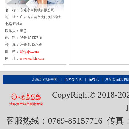
名 称： 东莞
永皋
机械有限公司
地 址： 广东省东莞市虎门镇怀德大
北路4号6栋
联系人： 董总
电 话： 0769-85157716
传 真： 0769-85157756
邮 箱：
li@yajxc.com
网 址：
www.euribia.com
永皋爱游戏(中国)
|
面料复合机
|
涂布机
|
皮革表面处理
CopyRight© 201
客服热线：0769-85157716
传真：0